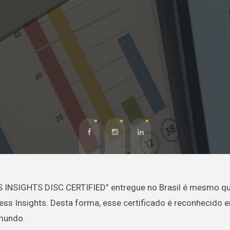
SS INSIGHTS DISC CERTIFIED” entregue no Brasil é mesmo qu
ess Insights. Desta forma, esse certificado é reconhecido 
 mundo.