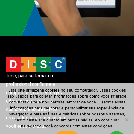
Tudo, para se tornar um
profissional confiante e
Este site armazena cookies no seu computador. Esses cookies
competente, com entregas
são usados ​​para coletar informações sobre como você interage
diferenciadas, com alta
com nosso site e nos permite lembrar de você. Usamos essas
informações para melhorar e personalizar sua experiência de
qualidade e expressivos
navegação e para análises e métricas sobre nossos visitantes,
resultados para o seu cliente,
tanto neste site quanto em outras mídias. Ao continuar
você encontra aqui.
navegando, você concorda com estas condições.