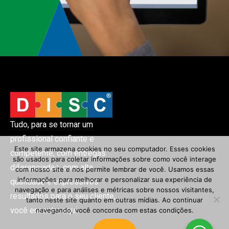
Tudo, para se tornar um
profissional confiante e
Este site armazena cookies no seu computador. Esses cookies
competente, com entregas
são usados ​​para coletar informações sobre como você interage
diferenciadas, com alta
com nosso site e nos permite lembrar de você. Usamos essas
informações para melhorar e personalizar sua experiência de
qualidade e expressivos
navegação e para análises e métricas sobre nossos visitantes,
resultados para o seu cliente,
tanto neste site quanto em outras mídias. Ao continuar
você encontra aqui.
navegando, você concorda com estas condições.