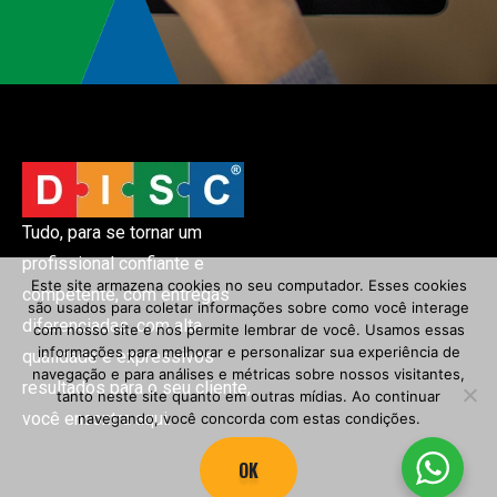
Tudo, para se tornar um
profissional confiante e
Este site armazena cookies no seu computador. Esses cookies
competente, com entregas
são usados ​​para coletar informações sobre como você interage
diferenciadas, com alta
com nosso site e nos permite lembrar de você. Usamos essas
informações para melhorar e personalizar sua experiência de
qualidade e expressivos
navegação e para análises e métricas sobre nossos visitantes,
resultados para o seu cliente,
tanto neste site quanto em outras mídias. Ao continuar
você encontra aqui.
navegando, você concorda com estas condições.
OK