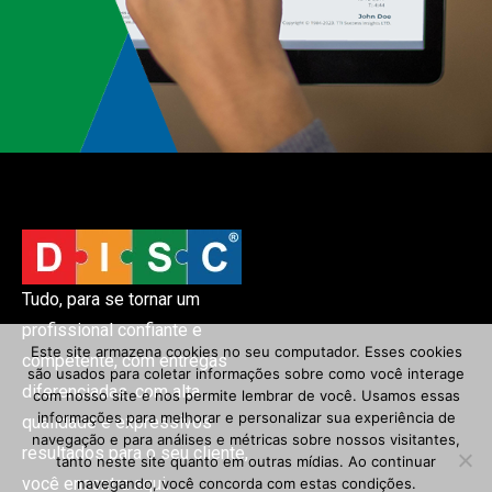
Tudo, para se tornar um
profissional confiante e
Este site armazena cookies no seu computador. Esses cookies
competente, com entregas
são usados ​​para coletar informações sobre como você interage
diferenciadas, com alta
com nosso site e nos permite lembrar de você. Usamos essas
informações para melhorar e personalizar sua experiência de
qualidade e expressivos
navegação e para análises e métricas sobre nossos visitantes,
resultados para o seu cliente,
tanto neste site quanto em outras mídias. Ao continuar
você encontra aqui.
navegando, você concorda com estas condições.