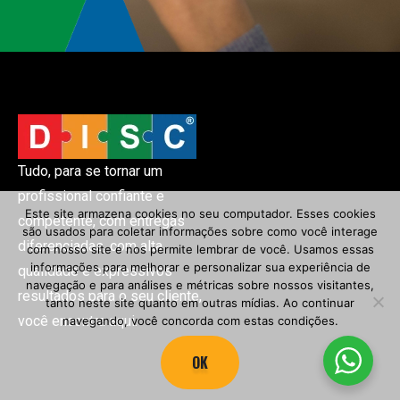
Tudo, para se tornar um
profissional confiante e
Este site armazena cookies no seu computador. Esses cookies
competente, com entregas
são usados ​​para coletar informações sobre como você interage
diferenciadas, com alta
com nosso site e nos permite lembrar de você. Usamos essas
informações para melhorar e personalizar sua experiência de
qualidade e expressivos
navegação e para análises e métricas sobre nossos visitantes,
resultados para o seu cliente,
tanto neste site quanto em outras mídias. Ao continuar
você encontra aqui.
navegando, você concorda com estas condições.
OK