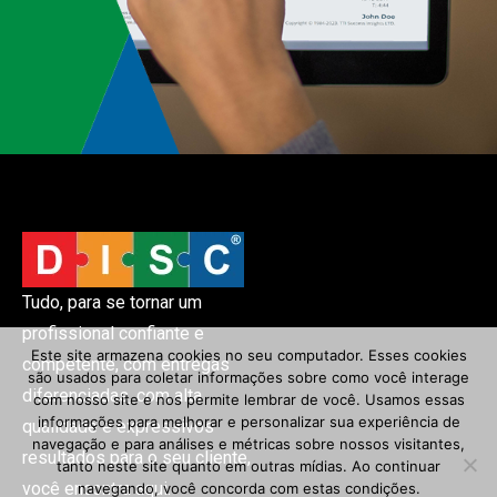
Tudo, para se tornar um
profissional confiante e
Este site armazena cookies no seu computador. Esses cookies
competente, com entregas
são usados ​​para coletar informações sobre como você interage
diferenciadas, com alta
com nosso site e nos permite lembrar de você. Usamos essas
informações para melhorar e personalizar sua experiência de
qualidade e expressivos
navegação e para análises e métricas sobre nossos visitantes,
resultados para o seu cliente,
tanto neste site quanto em outras mídias. Ao continuar
você encontra aqui.
navegando, você concorda com estas condições.