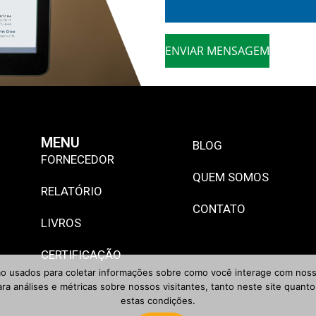
MENU
BLOG
FORNECEDOR
QUEM SOMOS
RELATÓRIO
CONTATO
LIVROS
CERTIFICAÇÃO
o usados ​​para coletar informações sobre como você interage com nos
ara análises e métricas sobre nossos visitantes, tanto neste site quan
estas condições.